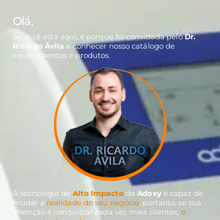
Olá,
Se você está aqui, é porque foi convidada pelo
Dr.
Ricardo Ávila
a conhecer nosso catálogo de
equipamentos e produtos.
A tecnologia de
Alto Impacto
da
Adoxy
é capaz de
mudar a
realidade do seu negócio
, portanto, se sua
intenção é conquistar cada vez mais clientes,
o