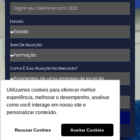
Estado
Área De Atuação
Como É Sua Atuação No Mercado?
Utilizamos cookies para oferecer melhor
Equipamento De Interesse
experiência, melhorar o desempenho, analisar
como você interage em nosso site e
personalizar conteúdo.
QUERO MAIS INFORMAÇÕES
Recusar Cookies
Aceitar Cookies